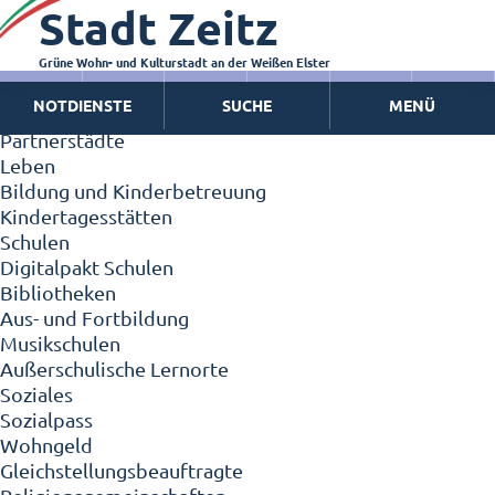
Stadt Zeitz
Zeitz - Die Kleinstadt
Willkommen in Zeitz!
Interview mit Oberbürgermeister Christian Thieme
Grüne Wohn- und Kulturstadt an der Weißen Elster
Zeitz - Stadt der Zukunft
NOTDIENSTE
SUCHE
MENÜ
Ortschaften
Partnerstädte
Leben
Bildung und Kinderbetreuung
Kindertagesstätten
Schulen
Digitalpakt Schulen
Bibliotheken
Aus- und Fortbildung
Musikschulen
Außerschulische Lernorte
Soziales
Sozialpass
Wohngeld
Gleichstellungsbeauftragte