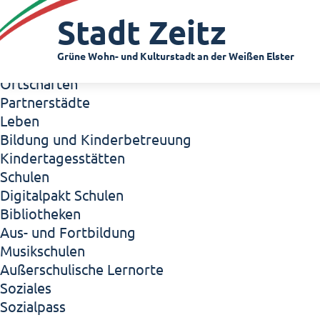
Zeitz - Die Kleinstadt
Stadt Zeitz
Willkommen in Zeitz!
Interview mit Oberbürgermeister Christian Thie
Grüne Wohn- und Kulturstadt an der Weißen Elster
Zeitz - Stadt der Zukunft
Ortschaften
Partnerstädte
Leben
Bildung und Kinderbetreuung
Kindertagesstätten
Schulen
Digitalpakt Schulen
Bibliotheken
Aus- und Fortbildung
Musikschulen
Außerschulische Lernorte
Soziales
Sozialpass