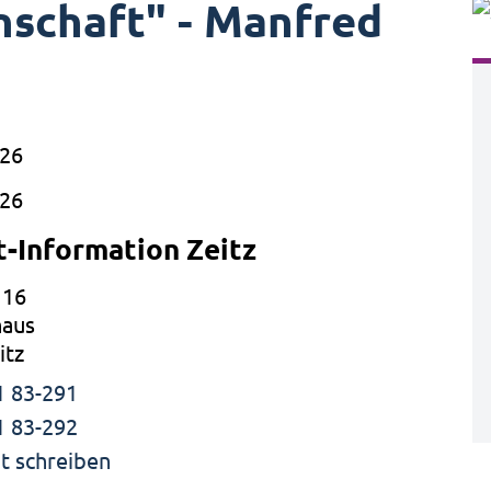
nschaft" - Manfred
026
026
t-Information Zeitz
 16
aus
itz
1 83-291
1 83-292
t schreiben