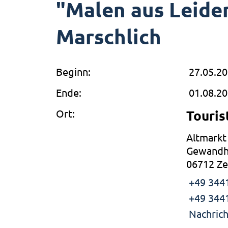
"Malen aus Leide
Marschlich
Beginn:
27.05.2
Ende:
01.08.2
Ort:
Touris
Altmarkt
Gewandh
06712 Ze
+49 344
+49 344
Nachrich