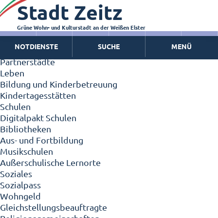
Stadt Zeitz
Zeitz - Die Kleinstadt
Willkommen in Zeitz!
Interview mit Oberbürgermeister Christian Thieme
Grüne Wohn- und Kulturstadt an der Weißen Elster
Zeitz - Stadt der Zukunft
NOTDIENSTE
SUCHE
MENÜ
Ortschaften
Partnerstädte
Leben
Bildung und Kinderbetreuung
Kindertagesstätten
Schulen
Digitalpakt Schulen
Bibliotheken
Aus- und Fortbildung
Musikschulen
Außerschulische Lernorte
Soziales
Sozialpass
Wohngeld
Gleichstellungsbeauftragte