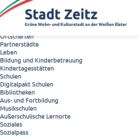
Zeitz - Die Kleinstadt
Stadt Zeitz
Willkommen in Zeitz!
Interview mit Oberbürgermeister Christian Thie
Grüne Wohn- und Kulturstadt an der Weißen Elster
Zeitz - Stadt der Zukunft
Ortschaften
Partnerstädte
Leben
Bildung und Kinderbetreuung
Kindertagesstätten
Schulen
Digitalpakt Schulen
Bibliotheken
Aus- und Fortbildung
Musikschulen
Außerschulische Lernorte
Soziales
Sozialpass