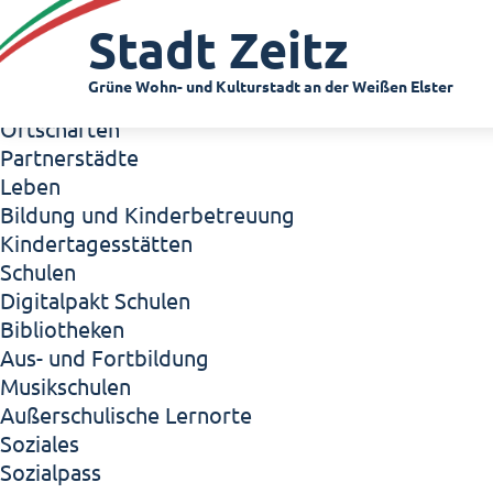
Zeitz - Die Kleinstadt
Stadt Zeitz
Willkommen in Zeitz!
Interview mit Oberbürgermeister Christian Thie
Grüne Wohn- und Kulturstadt an der Weißen Elster
Zeitz - Stadt der Zukunft
Ortschaften
Partnerstädte
Leben
Bildung und Kinderbetreuung
Kindertagesstätten
Schulen
Digitalpakt Schulen
Bibliotheken
Aus- und Fortbildung
Musikschulen
Außerschulische Lernorte
Soziales
Sozialpass