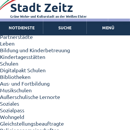
Stadt Zeitz
Zeitz - Die Kleinstadt
Willkommen in Zeitz!
Interview mit Oberbürgermeister Christian Thieme
Grüne Wohn- und Kulturstadt an der Weißen Elster
Zeitz - Stadt der Zukunft
NOTDIENSTE
SUCHE
MENÜ
Ortschaften
Partnerstädte
Leben
Bildung und Kinderbetreuung
Kindertagesstätten
Schulen
Digitalpakt Schulen
Bibliotheken
Aus- und Fortbildung
Musikschulen
Außerschulische Lernorte
Soziales
Sozialpass
Wohngeld
Gleichstellungsbeauftragte