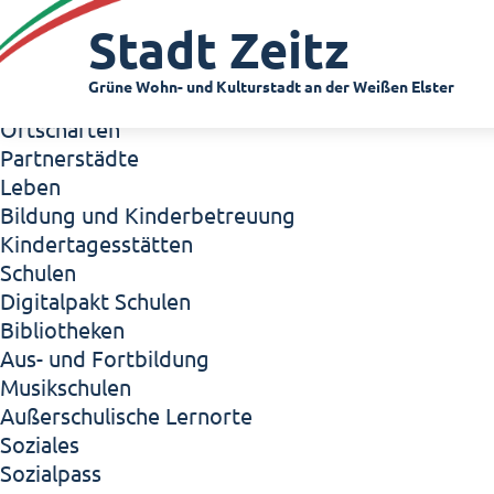
Zeitz - Die Kleinstadt
Stadt Zeitz
Willkommen in Zeitz!
Interview mit Oberbürgermeister Christian Thie
Grüne Wohn- und Kulturstadt an der Weißen Elster
Zeitz - Stadt der Zukunft
Ortschaften
Partnerstädte
Leben
Bildung und Kinderbetreuung
Kindertagesstätten
Schulen
Digitalpakt Schulen
Bibliotheken
Aus- und Fortbildung
Musikschulen
Außerschulische Lernorte
Soziales
Sozialpass