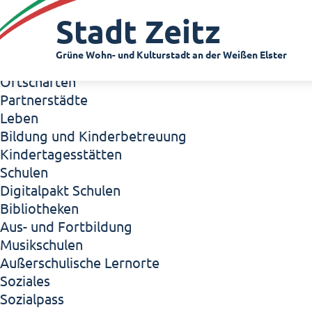
Zeitz - Die Kleinstadt
Stadt Zeitz
Willkommen in Zeitz!
Interview mit Oberbürgermeister Christian Thie
Grüne Wohn- und Kulturstadt an der Weißen Elster
Zeitz - Stadt der Zukunft
Ortschaften
Partnerstädte
Leben
Bildung und Kinderbetreuung
Kindertagesstätten
Schulen
Digitalpakt Schulen
Bibliotheken
Aus- und Fortbildung
Musikschulen
Außerschulische Lernorte
Soziales
Sozialpass