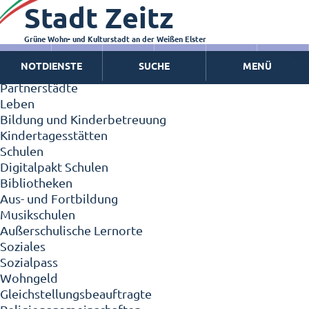
Stadt Zeitz
Zeitz - Die Kleinstadt
Willkommen in Zeitz!
Interview mit Oberbürgermeister Christian Thieme
Grüne Wohn- und Kulturstadt an der Weißen Elster
Zeitz - Stadt der Zukunft
NOTDIENSTE
SUCHE
MENÜ
Ortschaften
Partnerstädte
Leben
Bildung und Kinderbetreuung
Kindertagesstätten
Schulen
Digitalpakt Schulen
Bibliotheken
Aus- und Fortbildung
Musikschulen
Außerschulische Lernorte
Soziales
Sozialpass
Wohngeld
Gleichstellungsbeauftragte