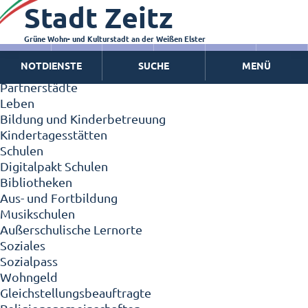
Stadt Zeitz
Zeitz - Die Kleinstadt
Willkommen in Zeitz!
Interview mit Oberbürgermeister Christian Thieme
Grüne Wohn- und Kulturstadt an der Weißen Elster
Zeitz - Stadt der Zukunft
NOTDIENSTE
SUCHE
MENÜ
Ortschaften
Partnerstädte
Leben
Bildung und Kinderbetreuung
Kindertagesstätten
Schulen
Digitalpakt Schulen
Bibliotheken
Aus- und Fortbildung
Musikschulen
Außerschulische Lernorte
Soziales
Sozialpass
Wohngeld
Gleichstellungsbeauftragte