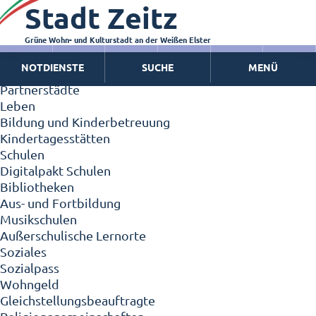
Stadt Zeitz
Zeitz - Die Kleinstadt
Willkommen in Zeitz!
Interview mit Oberbürgermeister Christian Thieme
Grüne Wohn- und Kulturstadt an der Weißen Elster
Zeitz - Stadt der Zukunft
NOTDIENSTE
SUCHE
MENÜ
Ortschaften
Partnerstädte
Leben
Bildung und Kinderbetreuung
Kindertagesstätten
Schulen
Digitalpakt Schulen
Bibliotheken
Aus- und Fortbildung
Musikschulen
Außerschulische Lernorte
Soziales
Sozialpass
Wohngeld
Gleichstellungsbeauftragte