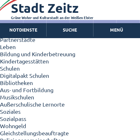
Stadt Zeitz
Zeitz - Die Kleinstadt
Willkommen in Zeitz!
Interview mit Oberbürgermeister Christian Thieme
Grüne Wohn- und Kulturstadt an der Weißen Elster
Zeitz - Stadt der Zukunft
NOTDIENSTE
SUCHE
MENÜ
Ortschaften
Partnerstädte
Leben
Bildung und Kinderbetreuung
Kindertagesstätten
Schulen
Digitalpakt Schulen
Bibliotheken
Aus- und Fortbildung
Musikschulen
Außerschulische Lernorte
Soziales
Sozialpass
Wohngeld
Gleichstellungsbeauftragte