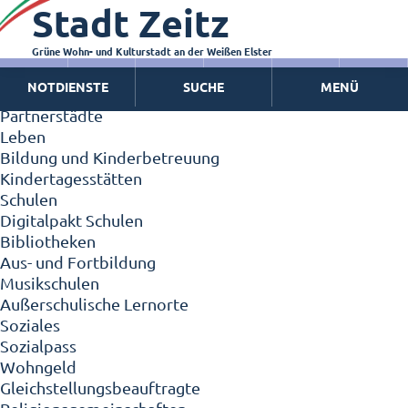
Stadt Zeitz
Zeitz - Die Kleinstadt
Willkommen in Zeitz!
Interview mit Oberbürgermeister Christian Thieme
Grüne Wohn- und Kulturstadt an der Weißen Elster
Zeitz - Stadt der Zukunft
NOTDIENSTE
SUCHE
MENÜ
Ortschaften
Partnerstädte
Leben
Bildung und Kinderbetreuung
Kindertagesstätten
Schulen
Digitalpakt Schulen
Bibliotheken
Aus- und Fortbildung
Musikschulen
Außerschulische Lernorte
Soziales
Sozialpass
Wohngeld
Gleichstellungsbeauftragte