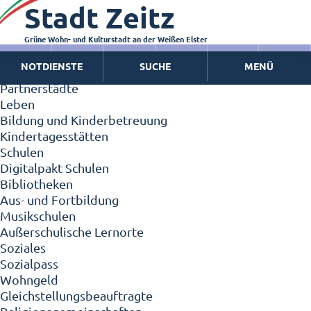
Stadt Zeitz
Zeitz - Die Kleinstadt
Willkommen in Zeitz!
Interview mit Oberbürgermeister Christian Thieme
Grüne Wohn- und Kulturstadt an der Weißen Elster
Zeitz - Stadt der Zukunft
NOTDIENSTE
SUCHE
MENÜ
Ortschaften
Partnerstädte
Leben
Bildung und Kinderbetreuung
Kindertagesstätten
Schulen
Digitalpakt Schulen
Bibliotheken
Aus- und Fortbildung
Musikschulen
Außerschulische Lernorte
Soziales
Sozialpass
Wohngeld
Gleichstellungsbeauftragte