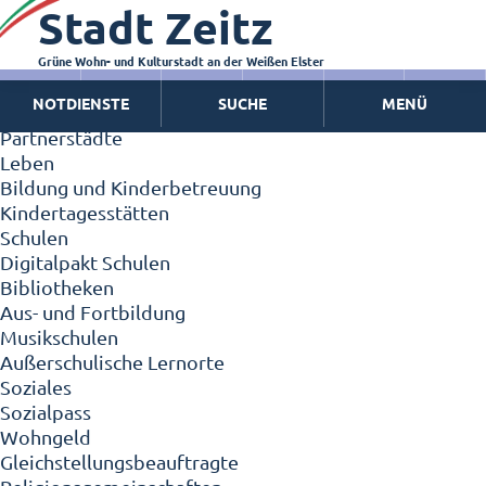
Stadt Zeitz
Zeitz - Die Kleinstadt
Willkommen in Zeitz!
Interview mit Oberbürgermeister Christian Thieme
Grüne Wohn- und Kulturstadt an der Weißen Elster
Zeitz - Stadt der Zukunft
NOTDIENSTE
SUCHE
MENÜ
Ortschaften
Partnerstädte
Leben
Bildung und Kinderbetreuung
Kindertagesstätten
Schulen
Digitalpakt Schulen
Bibliotheken
Aus- und Fortbildung
Musikschulen
Außerschulische Lernorte
Soziales
Sozialpass
Wohngeld
Gleichstellungsbeauftragte