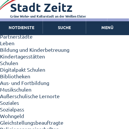
Stadt Zeitz
Zeitz - Die Kleinstadt
Willkommen in Zeitz!
Interview mit Oberbürgermeister Christian Thieme
Grüne Wohn- und Kulturstadt an der Weißen Elster
Zeitz - Stadt der Zukunft
NOTDIENSTE
SUCHE
MENÜ
Ortschaften
Partnerstädte
Leben
Bildung und Kinderbetreuung
Kindertagesstätten
Schulen
Digitalpakt Schulen
Bibliotheken
Aus- und Fortbildung
Musikschulen
Außerschulische Lernorte
Soziales
Sozialpass
Wohngeld
Gleichstellungsbeauftragte