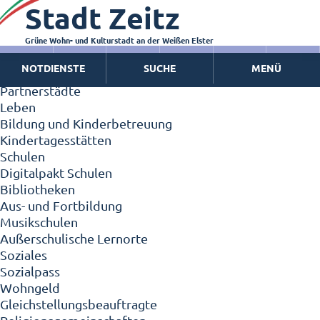
Stadt Zeitz
Zeitz - Die Kleinstadt
Willkommen in Zeitz!
Interview mit Oberbürgermeister Christian Thieme
Grüne Wohn- und Kulturstadt an der Weißen Elster
Zeitz - Stadt der Zukunft
NOTDIENSTE
SUCHE
MENÜ
Ortschaften
Partnerstädte
Leben
Bildung und Kinderbetreuung
Kindertagesstätten
Schulen
Digitalpakt Schulen
Bibliotheken
Aus- und Fortbildung
Musikschulen
Außerschulische Lernorte
Soziales
Sozialpass
Wohngeld
Gleichstellungsbeauftragte