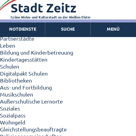
Stadt Zeitz
Zeitz - Die Kleinstadt
Willkommen in Zeitz!
Interview mit Oberbürgermeister Christian Thieme
Grüne Wohn- und Kulturstadt an der Weißen Elster
Zeitz - Stadt der Zukunft
NOTDIENSTE
SUCHE
MENÜ
Ortschaften
Partnerstädte
Leben
Bildung und Kinderbetreuung
Kindertagesstätten
Schulen
Digitalpakt Schulen
Bibliotheken
Aus- und Fortbildung
Musikschulen
Außerschulische Lernorte
Soziales
Sozialpass
Wohngeld
Gleichstellungsbeauftragte