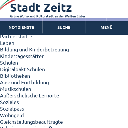
Stadt Zeitz
Zeitz - Die Kleinstadt
Willkommen in Zeitz!
Interview mit Oberbürgermeister Christian Thieme
Grüne Wohn- und Kulturstadt an der Weißen Elster
Zeitz - Stadt der Zukunft
NOTDIENSTE
SUCHE
MENÜ
Ortschaften
Partnerstädte
Leben
Bildung und Kinderbetreuung
Kindertagesstätten
Schulen
Digitalpakt Schulen
Bibliotheken
Aus- und Fortbildung
Musikschulen
Außerschulische Lernorte
Soziales
Sozialpass
Wohngeld
Gleichstellungsbeauftragte