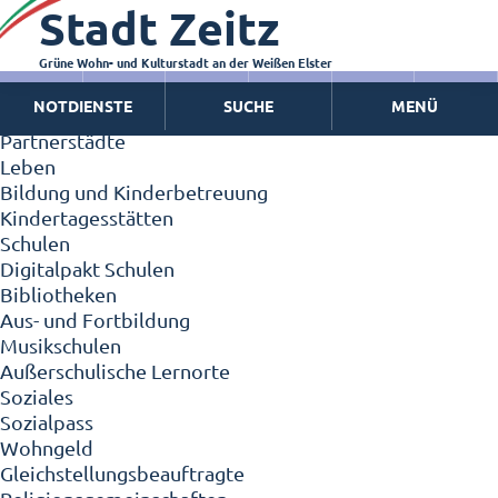
Stadt Zeitz
Zeitz - Die Kleinstadt
Willkommen in Zeitz!
Interview mit Oberbürgermeister Christian Thieme
Grüne Wohn- und Kulturstadt an der Weißen Elster
Zeitz - Stadt der Zukunft
NOTDIENSTE
SUCHE
MENÜ
Ortschaften
Partnerstädte
Leben
Bildung und Kinderbetreuung
Kindertagesstätten
Schulen
Digitalpakt Schulen
Bibliotheken
Aus- und Fortbildung
Musikschulen
Außerschulische Lernorte
Soziales
Sozialpass
Wohngeld
Gleichstellungsbeauftragte