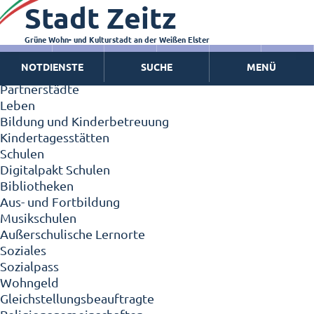
Stadt Zeitz
Zeitz - Die Kleinstadt
Willkommen in Zeitz!
Interview mit Oberbürgermeister Christian Thieme
Grüne Wohn- und Kulturstadt an der Weißen Elster
Zeitz - Stadt der Zukunft
NOTDIENSTE
SUCHE
MENÜ
Ortschaften
Partnerstädte
Leben
Bildung und Kinderbetreuung
Kindertagesstätten
Schulen
Digitalpakt Schulen
Bibliotheken
Aus- und Fortbildung
Musikschulen
Außerschulische Lernorte
Soziales
Sozialpass
Wohngeld
Gleichstellungsbeauftragte