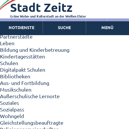
Stadt Zeitz
Zeitz - Die Kleinstadt
Willkommen in Zeitz!
Interview mit Oberbürgermeister Christian Thieme
Grüne Wohn- und Kulturstadt an der Weißen Elster
Zeitz - Stadt der Zukunft
NOTDIENSTE
SUCHE
MENÜ
Ortschaften
Partnerstädte
Leben
Bildung und Kinderbetreuung
Kindertagesstätten
Schulen
Digitalpakt Schulen
Bibliotheken
Aus- und Fortbildung
Musikschulen
Außerschulische Lernorte
Soziales
Sozialpass
Wohngeld
Gleichstellungsbeauftragte