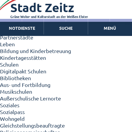
Stadt Zeitz
Zeitz - Die Kleinstadt
Willkommen in Zeitz!
Interview mit Oberbürgermeister Christian Thieme
Grüne Wohn- und Kulturstadt an der Weißen Elster
Zeitz - Stadt der Zukunft
NOTDIENSTE
SUCHE
MENÜ
Ortschaften
Partnerstädte
Leben
Bildung und Kinderbetreuung
Kindertagesstätten
Schulen
Digitalpakt Schulen
Bibliotheken
Aus- und Fortbildung
Musikschulen
Außerschulische Lernorte
Soziales
Sozialpass
Wohngeld
Gleichstellungsbeauftragte