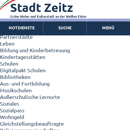
Stadt Zeitz
Zeitz - Die Kleinstadt
Willkommen in Zeitz!
Interview mit Oberbürgermeister Christian Thieme
Grüne Wohn- und Kulturstadt an der Weißen Elster
Zeitz - Stadt der Zukunft
NOTDIENSTE
SUCHE
MENÜ
Ortschaften
Partnerstädte
Leben
Bildung und Kinderbetreuung
Kindertagesstätten
Schulen
Digitalpakt Schulen
Bibliotheken
Aus- und Fortbildung
Musikschulen
Außerschulische Lernorte
Soziales
Sozialpass
Wohngeld
Gleichstellungsbeauftragte