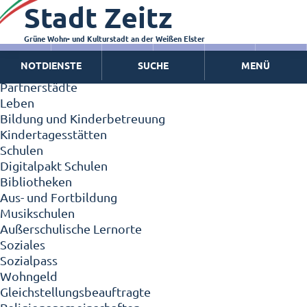
Stadt Zeitz
Zeitz - Die Kleinstadt
Willkommen in Zeitz!
Interview mit Oberbürgermeister Christian Thieme
Grüne Wohn- und Kulturstadt an der Weißen Elster
Zeitz - Stadt der Zukunft
NOTDIENSTE
SUCHE
MENÜ
Ortschaften
Partnerstädte
Leben
Bildung und Kinderbetreuung
Kindertagesstätten
Schulen
Digitalpakt Schulen
Bibliotheken
Aus- und Fortbildung
Musikschulen
Außerschulische Lernorte
Soziales
Sozialpass
Wohngeld
Gleichstellungsbeauftragte