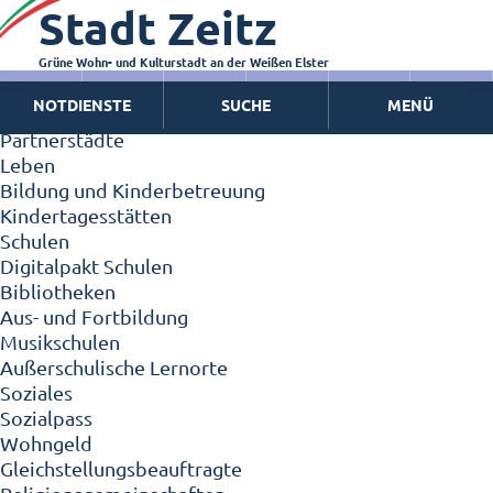
Stadt Zeitz
Zeitz - Die Kleinstadt
Willkommen in Zeitz!
Interview mit Oberbürgermeister Christian Thieme
Grüne Wohn- und Kulturstadt an der Weißen Elster
Zeitz - Stadt der Zukunft
NOTDIENSTE
SUCHE
MENÜ
Ortschaften
Partnerstädte
Leben
Bildung und Kinderbetreuung
Kindertagesstätten
Schulen
Digitalpakt Schulen
Bibliotheken
Aus- und Fortbildung
Musikschulen
Außerschulische Lernorte
Soziales
Sozialpass
Wohngeld
Gleichstellungsbeauftragte