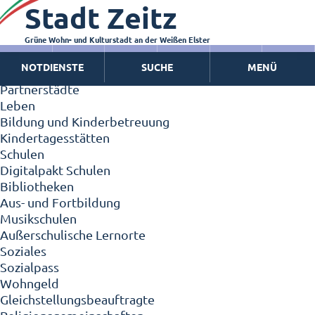
Stadt Zeitz
Zeitz - Die Kleinstadt
Willkommen in Zeitz!
Interview mit Oberbürgermeister Christian Thieme
Grüne Wohn- und Kulturstadt an der Weißen Elster
Zeitz - Stadt der Zukunft
NOTDIENSTE
SUCHE
MENÜ
Ortschaften
Partnerstädte
Leben
Bildung und Kinderbetreuung
Kindertagesstätten
Schulen
Digitalpakt Schulen
Bibliotheken
Aus- und Fortbildung
Musikschulen
Außerschulische Lernorte
Soziales
Sozialpass
Wohngeld
Gleichstellungsbeauftragte