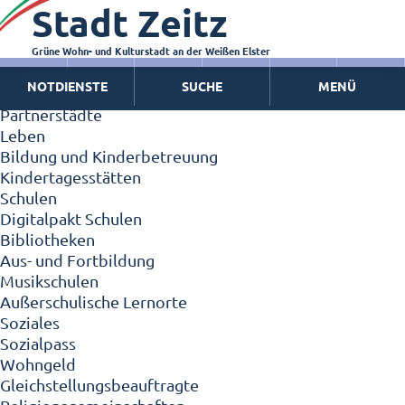
Stadt Zeitz
Zeitz - Die Kleinstadt
Willkommen in Zeitz!
Interview mit Oberbürgermeister Christian Thieme
Grüne Wohn- und Kulturstadt an der Weißen Elster
Zeitz - Stadt der Zukunft
NOTDIENSTE
SUCHE
MENÜ
Ortschaften
Partnerstädte
Leben
Bildung und Kinderbetreuung
Kindertagesstätten
Schulen
Digitalpakt Schulen
Bibliotheken
Aus- und Fortbildung
Musikschulen
Außerschulische Lernorte
Soziales
Sozialpass
Wohngeld
Gleichstellungsbeauftragte