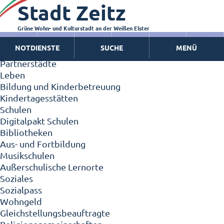
Stadt Zeitz
Zeitz - Die Kleinstadt
Willkommen in Zeitz!
Interview mit Oberbürgermeister Christian Thieme
Grüne Wohn- und Kulturstadt an der Weißen Elster
Zeitz - Stadt der Zukunft
NOTDIENSTE
SUCHE
MENÜ
Ortschaften
Partnerstädte
Leben
Bildung und Kinderbetreuung
Kindertagesstätten
Schulen
Digitalpakt Schulen
Bibliotheken
Aus- und Fortbildung
Musikschulen
Außerschulische Lernorte
Soziales
Sozialpass
Wohngeld
Gleichstellungsbeauftragte