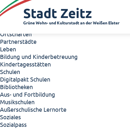
Zeitz - Die Kleinstadt
Stadt Zeitz
Willkommen in Zeitz!
Interview mit Oberbürgermeister Christian Thie
Grüne Wohn- und Kulturstadt an der Weißen Elster
Zeitz - Stadt der Zukunft
Ortschaften
Partnerstädte
Leben
Bildung und Kinderbetreuung
Kindertagesstätten
Schulen
Digitalpakt Schulen
Bibliotheken
Aus- und Fortbildung
Musikschulen
Außerschulische Lernorte
Soziales
Sozialpass