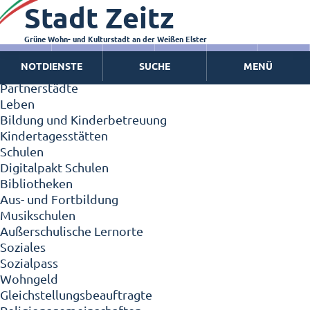
Stadt Zeitz
Zeitz - Die Kleinstadt
Willkommen in Zeitz!
Interview mit Oberbürgermeister Christian Thieme
Grüne Wohn- und Kulturstadt an der Weißen Elster
Zeitz - Stadt der Zukunft
NOTDIENSTE
SUCHE
MENÜ
Ortschaften
Partnerstädte
Leben
Bildung und Kinderbetreuung
Kindertagesstätten
Schulen
Digitalpakt Schulen
Bibliotheken
Aus- und Fortbildung
Musikschulen
Außerschulische Lernorte
Soziales
Sozialpass
Wohngeld
Gleichstellungsbeauftragte