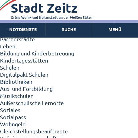
Stadt Zeitz
Zeitz - Die Kleinstadt
Willkommen in Zeitz!
Interview mit Oberbürgermeister Christian Thieme
Grüne Wohn- und Kulturstadt an der Weißen Elster
Zeitz - Stadt der Zukunft
NOTDIENSTE
SUCHE
MENÜ
Ortschaften
Partnerstädte
Leben
Bildung und Kinderbetreuung
Kindertagesstätten
Schulen
Digitalpakt Schulen
Bibliotheken
Aus- und Fortbildung
Musikschulen
Außerschulische Lernorte
Soziales
Sozialpass
Wohngeld
Gleichstellungsbeauftragte