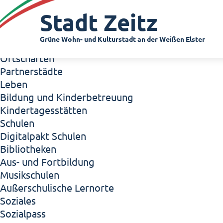
Zeitz - Die Kleinstadt
Stadt Zeitz
Willkommen in Zeitz!
Interview mit Oberbürgermeister Christian Thie
Grüne Wohn- und Kulturstadt an der Weißen Elster
Zeitz - Stadt der Zukunft
Ortschaften
Partnerstädte
Leben
Bildung und Kinderbetreuung
Kindertagesstätten
Schulen
Digitalpakt Schulen
Bibliotheken
Aus- und Fortbildung
Musikschulen
Außerschulische Lernorte
Soziales
Sozialpass