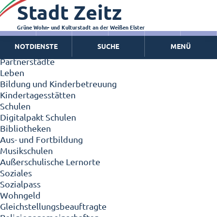
Stadt Zeitz
Zeitz - Die Kleinstadt
Willkommen in Zeitz!
Interview mit Oberbürgermeister Christian Thieme
Grüne Wohn- und Kulturstadt an der Weißen Elster
Zeitz - Stadt der Zukunft
NOTDIENSTE
SUCHE
MENÜ
Ortschaften
Partnerstädte
Leben
Bildung und Kinderbetreuung
Kindertagesstätten
Schulen
Digitalpakt Schulen
Bibliotheken
Aus- und Fortbildung
Musikschulen
Außerschulische Lernorte
Soziales
Sozialpass
Wohngeld
Gleichstellungsbeauftragte