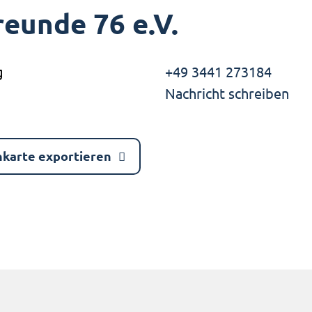
reunde 76 e.V.
g
+49 3441 273184
Nachricht schreiben
nkarte exportieren