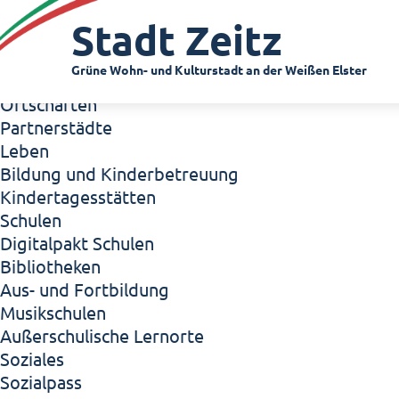
Zeitz - Die Kleinstadt
Stadt Zeitz
Willkommen in Zeitz!
Interview mit Oberbürgermeister Christian Thie
Grüne Wohn- und Kulturstadt an der Weißen Elster
Zeitz - Stadt der Zukunft
Ortschaften
Partnerstädte
Leben
Bildung und Kinderbetreuung
Kindertagesstätten
Schulen
Digitalpakt Schulen
Bibliotheken
Aus- und Fortbildung
Musikschulen
Außerschulische Lernorte
Soziales
Sozialpass