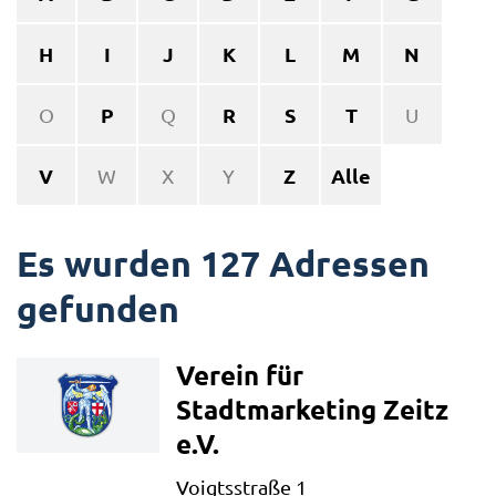
H
I
J
K
L
M
N
P
R
S
T
O
Q
U
V
Z
Alle
W
X
Y
Es wurden 127 Adressen
gefunden
Verein für
Stadtmarketing Zeitz
e.V.
Voigtsstraße 1