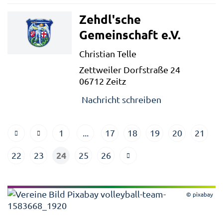
Zehdl'sche
Gemeinschaft e.V.
Christian Telle
Zettweiler Dorfstraße 24
06712 Zeitz
Nachricht schreiben
1
...
17
18
19
20
21
24
22
23
25
26
© pixabay