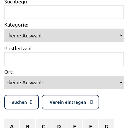
Suchbegriff:
Kategorie:
Postleitzahl:
Ort:
suchen
Verein eintragen
A
B
C
D
E
F
G