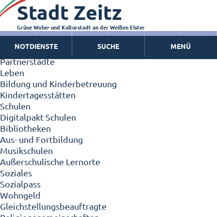
Stadt Zeitz
Zeitz - Die Kleinstadt
Willkommen in Zeitz!
Interview mit Oberbürgermeister Christian Thieme
Grüne Wohn- und Kulturstadt an der Weißen Elster
Zeitz - Stadt der Zukunft
NOTDIENSTE
SUCHE
MENÜ
Ortschaften
Partnerstädte
Leben
Bildung und Kinderbetreuung
Kindertagesstätten
Schulen
Digitalpakt Schulen
Bibliotheken
Aus- und Fortbildung
Musikschulen
Außerschulische Lernorte
Soziales
Sozialpass
Wohngeld
Gleichstellungsbeauftragte