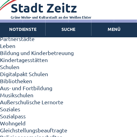
Stadt Zeitz
Zeitz - Die Kleinstadt
Willkommen in Zeitz!
Interview mit Oberbürgermeister Christian Thieme
Grüne Wohn- und Kulturstadt an der Weißen Elster
Zeitz - Stadt der Zukunft
NOTDIENSTE
SUCHE
MENÜ
Ortschaften
Partnerstädte
Leben
Bildung und Kinderbetreuung
Kindertagesstätten
Schulen
Digitalpakt Schulen
Bibliotheken
Aus- und Fortbildung
Musikschulen
Außerschulische Lernorte
Soziales
Sozialpass
Wohngeld
Gleichstellungsbeauftragte