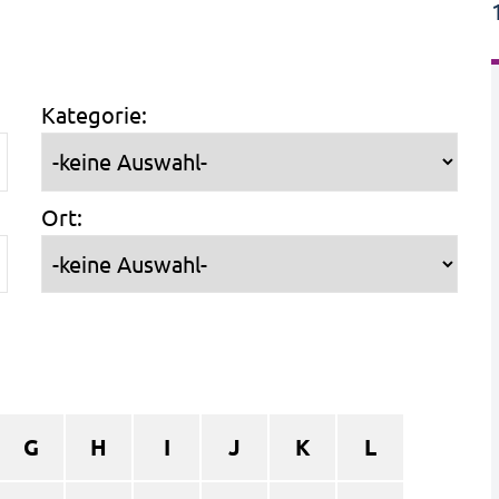
Kategorie:
Ort:
G
H
I
J
K
L