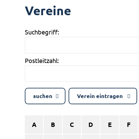
Vereine
Suchbegriff:
Postleitzahl:
suchen
Verein eintragen
A
B
C
D
E
F