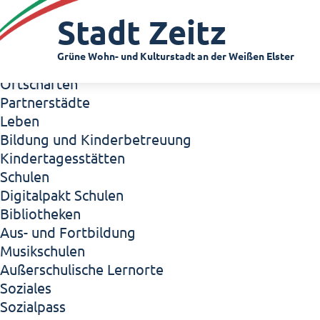
Zeitz - Die Kleinstadt
Stadt Zeitz
Willkommen in Zeitz!
Interview mit Oberbürgermeister Christian Thie
Grüne Wohn- und Kulturstadt an der Weißen Elster
Zeitz - Stadt der Zukunft
Ortschaften
Partnerstädte
Leben
Bildung und Kinderbetreuung
Kindertagesstätten
Schulen
Digitalpakt Schulen
Bibliotheken
Aus- und Fortbildung
Musikschulen
Außerschulische Lernorte
Soziales
Sozialpass