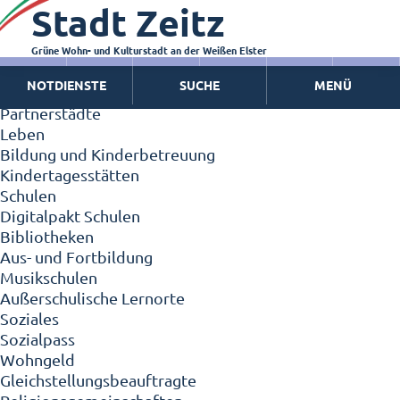
Stadt Zeitz
Zeitz - Die Kleinstadt
Willkommen in Zeitz!
Interview mit Oberbürgermeister Christian Thieme
Grüne Wohn- und Kulturstadt an der Weißen Elster
Zeitz - Stadt der Zukunft
NOTDIENSTE
SUCHE
MENÜ
Ortschaften
Partnerstädte
Leben
Bildung und Kinderbetreuung
Kindertagesstätten
Schulen
Digitalpakt Schulen
Bibliotheken
Aus- und Fortbildung
Musikschulen
Außerschulische Lernorte
Soziales
Sozialpass
Wohngeld
Gleichstellungsbeauftragte