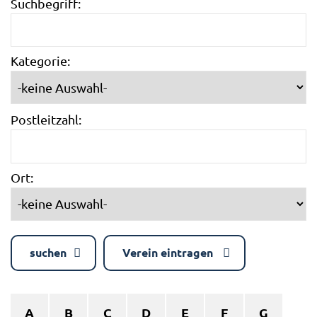
Suchbegriff:
Kategorie:
Postleitzahl:
Ort:
suchen
Verein eintragen
A
B
C
D
E
F
G