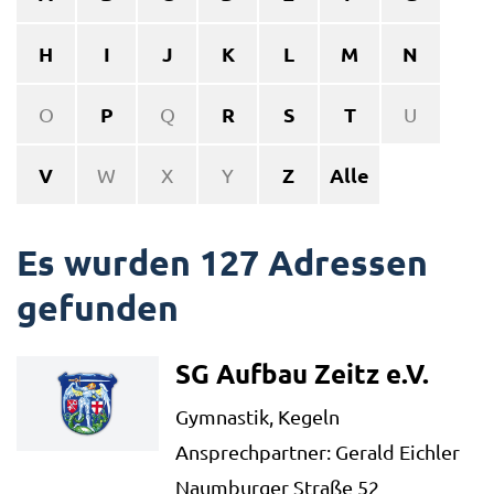
H
I
J
K
L
M
N
P
R
S
T
O
Q
U
V
Z
Alle
W
X
Y
Es wurden 127 Adressen
gefunden
SG Aufbau Zeitz e.V.
Gymnastik, Kegeln
Ansprechpartner: Gerald Eichler
Naumburger Straße 52