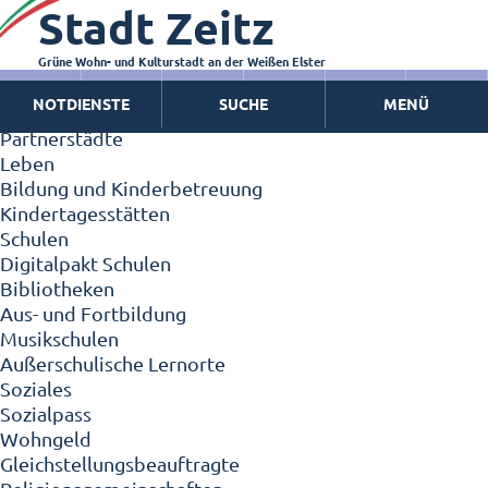
Stadt Zeitz
Zeitz - Die Kleinstadt
Willkommen in Zeitz!
Interview mit Oberbürgermeister Christian Thieme
Grüne Wohn- und Kulturstadt an der Weißen Elster
Zeitz - Stadt der Zukunft
NOTDIENSTE
SUCHE
MENÜ
Ortschaften
Partnerstädte
Leben
Bildung und Kinderbetreuung
Kindertagesstätten
Schulen
Digitalpakt Schulen
Bibliotheken
Aus- und Fortbildung
Musikschulen
Außerschulische Lernorte
Soziales
Sozialpass
Wohngeld
Gleichstellungsbeauftragte