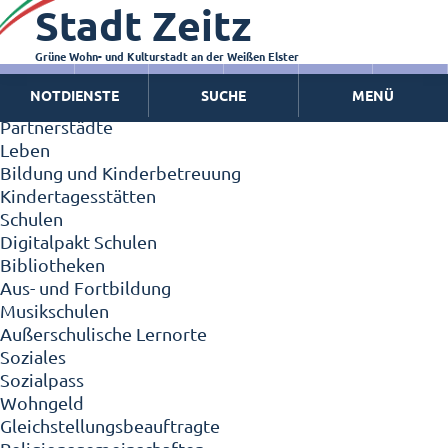
Stadt Zeitz
Zeitz - Die Kleinstadt
Willkommen in Zeitz!
Interview mit Oberbürgermeister Christian Thieme
Grüne Wohn- und Kulturstadt an der Weißen Elster
Zeitz - Stadt der Zukunft
NOTDIENSTE
SUCHE
MENÜ
Ortschaften
Partnerstädte
Leben
Bildung und Kinderbetreuung
Kindertagesstätten
Schulen
Digitalpakt Schulen
Bibliotheken
Aus- und Fortbildung
Musikschulen
Außerschulische Lernorte
Soziales
Sozialpass
Wohngeld
Gleichstellungsbeauftragte