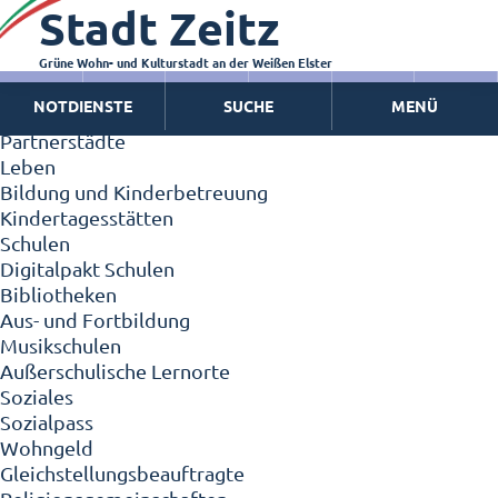
Stadt Zeitz
Zeitz - Die Kleinstadt
Willkommen in Zeitz!
Interview mit Oberbürgermeister Christian Thieme
Grüne Wohn- und Kulturstadt an der Weißen Elster
Zeitz - Stadt der Zukunft
NOTDIENSTE
SUCHE
MENÜ
Ortschaften
Partnerstädte
Leben
Bildung und Kinderbetreuung
Kindertagesstätten
Schulen
Digitalpakt Schulen
Bibliotheken
Aus- und Fortbildung
Musikschulen
Außerschulische Lernorte
Soziales
Sozialpass
Wohngeld
Gleichstellungsbeauftragte