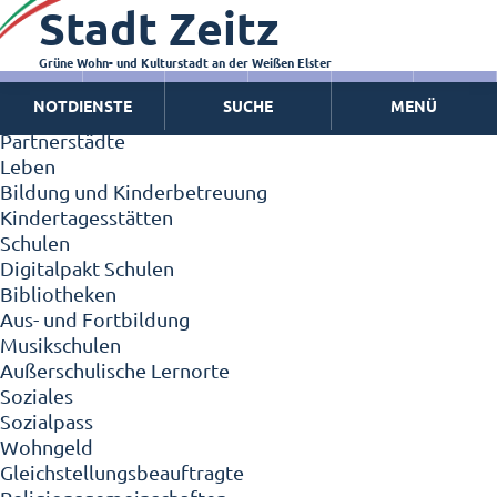
Stadt Zeitz
Zeitz - Die Kleinstadt
Willkommen in Zeitz!
Interview mit Oberbürgermeister Christian Thieme
Grüne Wohn- und Kulturstadt an der Weißen Elster
Zeitz - Stadt der Zukunft
NOTDIENSTE
SUCHE
MENÜ
Ortschaften
Partnerstädte
Leben
Bildung und Kinderbetreuung
Kindertagesstätten
Schulen
Digitalpakt Schulen
Bibliotheken
Aus- und Fortbildung
Musikschulen
Außerschulische Lernorte
Soziales
Sozialpass
Wohngeld
Gleichstellungsbeauftragte