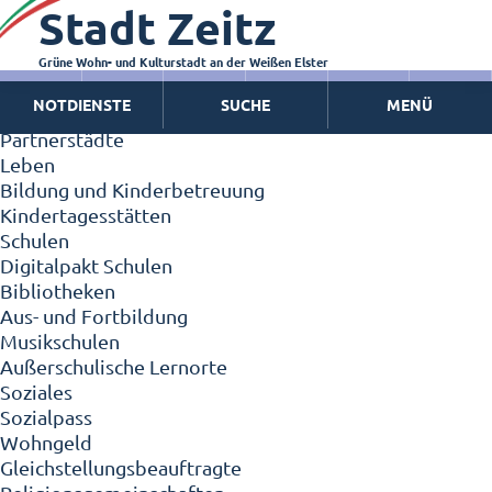
Stadt Zeitz
Zeitz - Die Kleinstadt
Willkommen in Zeitz!
Interview mit Oberbürgermeister Christian Thieme
Grüne Wohn- und Kulturstadt an der Weißen Elster
Zeitz - Stadt der Zukunft
NOTDIENSTE
SUCHE
MENÜ
Ortschaften
Partnerstädte
Leben
Bildung und Kinderbetreuung
Kindertagesstätten
Schulen
Digitalpakt Schulen
Bibliotheken
Aus- und Fortbildung
Musikschulen
Außerschulische Lernorte
Soziales
Sozialpass
Wohngeld
Gleichstellungsbeauftragte