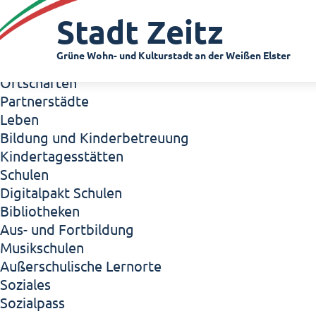
Zeitz - Die Kleinstadt
Stadt Zeitz
Willkommen in Zeitz!
Interview mit Oberbürgermeister Christian Thie
Grüne Wohn- und Kulturstadt an der Weißen Elster
Zeitz - Stadt der Zukunft
Ortschaften
Partnerstädte
Leben
Bildung und Kinderbetreuung
Kindertagesstätten
Schulen
Digitalpakt Schulen
Bibliotheken
Aus- und Fortbildung
Musikschulen
Außerschulische Lernorte
Soziales
Sozialpass