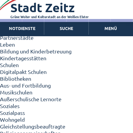
Stadt Zeitz
Zeitz - Die Kleinstadt
Willkommen in Zeitz!
Interview mit Oberbürgermeister Christian Thieme
Grüne Wohn- und Kulturstadt an der Weißen Elster
Zeitz - Stadt der Zukunft
NOTDIENSTE
SUCHE
MENÜ
Ortschaften
Partnerstädte
Leben
Bildung und Kinderbetreuung
Kindertagesstätten
Schulen
Digitalpakt Schulen
Bibliotheken
Aus- und Fortbildung
Musikschulen
Außerschulische Lernorte
Soziales
Sozialpass
Wohngeld
Gleichstellungsbeauftragte