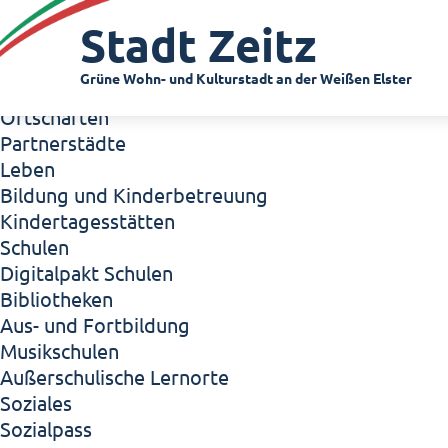
Zeitz - Die Kleinstadt
Stadt Zeitz
Willkommen in Zeitz!
Interview mit Oberbürgermeister Christian Thie
Grüne Wohn- und Kulturstadt an der Weißen Elster
Zeitz - Stadt der Zukunft
Ortschaften
Partnerstädte
Leben
Bildung und Kinderbetreuung
Kindertagesstätten
Schulen
Digitalpakt Schulen
Bibliotheken
Aus- und Fortbildung
Musikschulen
Außerschulische Lernorte
Soziales
Sozialpass