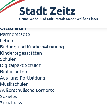
Zeitz - Die Kleinstadt
Stadt Zeitz
Willkommen in Zeitz!
Interview mit Oberbürgermeister Christian Thie
Grüne Wohn- und Kulturstadt an der Weißen Elster
Zeitz - Stadt der Zukunft
Ortschaften
Partnerstädte
Leben
Bildung und Kinderbetreuung
Kindertagesstätten
Schulen
Digitalpakt Schulen
Bibliotheken
Aus- und Fortbildung
Musikschulen
Außerschulische Lernorte
Soziales
Sozialpass