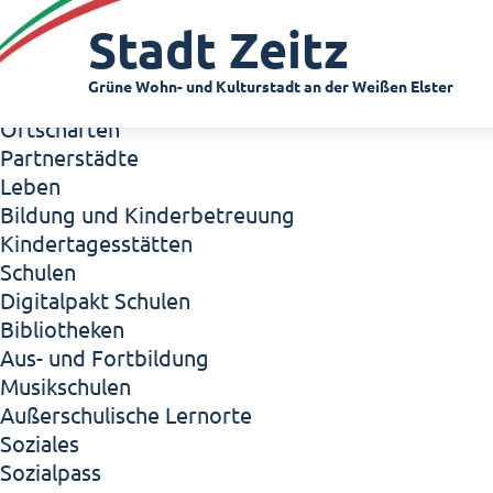
Zeitz - Die Kleinstadt
Stadt Zeitz
Willkommen in Zeitz!
Interview mit Oberbürgermeister Christian Thie
Grüne Wohn- und Kulturstadt an der Weißen Elster
Zeitz - Stadt der Zukunft
Ortschaften
Partnerstädte
Leben
Bildung und Kinderbetreuung
Kindertagesstätten
Schulen
Digitalpakt Schulen
Bibliotheken
Aus- und Fortbildung
Musikschulen
Außerschulische Lernorte
Soziales
Sozialpass