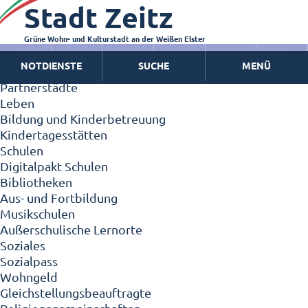
Stadt Zeitz
Zeitz - Die Kleinstadt
Willkommen in Zeitz!
Interview mit Oberbürgermeister Christian Thieme
Grüne Wohn- und Kulturstadt an der Weißen Elster
Zeitz - Stadt der Zukunft
NOTDIENSTE
SUCHE
MENÜ
Ortschaften
Partnerstädte
Leben
Bildung und Kinderbetreuung
Kindertagesstätten
Schulen
Digitalpakt Schulen
Bibliotheken
Aus- und Fortbildung
Musikschulen
Außerschulische Lernorte
Soziales
Sozialpass
Wohngeld
Gleichstellungsbeauftragte